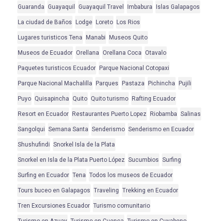
Guaranda
Guayaquil
Guayaquil Travel
Imbabura
Islas Galapagos
La ciudad de Baños
Lodge
Loreto
Los Rios
Lugares turisticos Tena
Manabi
Museos Quito
Museos de Ecuador
Orellana
Orellana Coca
Otavalo
Paquetes turisticos Ecuador
Parque Nacional Cotopaxi
Parque Nacional Machalilla
Parques
Pastaza
Pichincha
Pujili
Puyo
Quisapincha
Quito
Quito turismo
Rafting Ecuador
Resort en Ecuador
Restaurantes Puerto Lopez
Riobamba
Salinas
Sangolqui
Semana Santa
Senderismo
Senderismo en Ecuador
Shushufindi
Snorkel Isla de la Plata
Snorkel en Isla de la Plata Puerto López
Sucumbios
Surfing
Surfing en Ecuador
Tena
Todos los museos de Ecuador
Tours buceo en Galapagos
Traveling
Trekking en Ecuador
Tren Excursiones Ecuador
Turismo comunitario