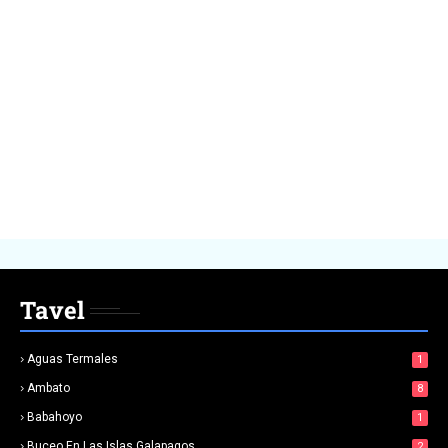
Tavel
Aguas Termales
1
Ambato
8
Babahoyo
1
Buceo En Las Islas Galapagos
2