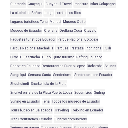
Guaranda
Guayaquil
Guayaquil Travel
Imbabura
Islas Galapagos
La ciudad de Baños
Lodge
Loreto
Los Rios
Lugares turisticos Tena
Manabi
Museos Quito
Museos de Ecuador
Orellana
Orellana Coca
Otavalo
Paquetes turisticos Ecuador
Parque Nacional Cotopaxi
Parque Nacional Machalilla
Parques
Pastaza
Pichincha
Pujili
Puyo
Quisapincha
Quito
Quito turismo
Rafting Ecuador
Resort en Ecuador
Restaurantes Puerto Lopez
Riobamba
Salinas
Sangolqui
Semana Santa
Senderismo
Senderismo en Ecuador
Shushufindi
Snorkel Isla de la Plata
Snorkel en Isla de la Plata Puerto López
Sucumbios
Surfing
Surfing en Ecuador
Tena
Todos los museos de Ecuador
Tours buceo en Galapagos
Traveling
Trekking en Ecuador
Tren Excursiones Ecuador
Turismo comunitario