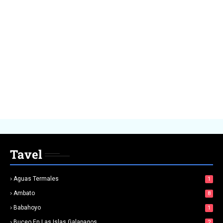
Tavel
Aguas Termales
1
Ambato
8
Babahoyo
1
Buceo En Las Islas Galapagos
2