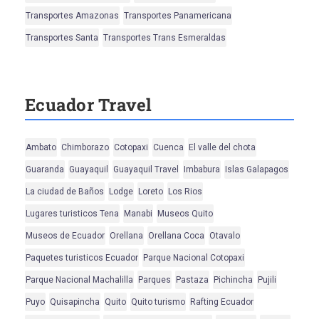
Transportes Amazonas
Transportes Panamericana
Transportes Santa
Transportes Trans Esmeraldas
Ecuador Travel
Ambato
Chimborazo
Cotopaxi
Cuenca
El valle del chota
Guaranda
Guayaquil
Guayaquil Travel
Imbabura
Islas Galapagos
La ciudad de Baños
Lodge
Loreto
Los Rios
Lugares turisticos Tena
Manabi
Museos Quito
Museos de Ecuador
Orellana
Orellana Coca
Otavalo
Paquetes turisticos Ecuador
Parque Nacional Cotopaxi
Parque Nacional Machalilla
Parques
Pastaza
Pichincha
Pujili
Puyo
Quisapincha
Quito
Quito turismo
Rafting Ecuador