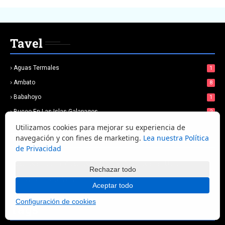
Tavel
Aguas Termales
1
Ambato
8
Babahoyo
1
Buceo En Las Islas Galapagos
2
Utilizamos cookies para mejorar su experiencia de
Turismo
navegación y con fines de marketing.
Lea nuestra Política
de Privacidad
Cabanas en Jama
Cabanas en Manabi
Cabanas en el Matal
Rechazar todo
Campamentos de Verano
Aceptar todo
Configuración de cookies
Tags