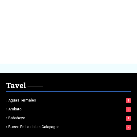
Tavel
Aguas Termales
1
Ambato
8
Babahoyo
1
Buceo En Las Islas Galapagos
2