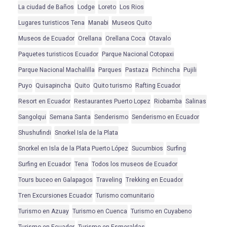
La ciudad de Baños
Lodge
Loreto
Los Rios
Lugares turisticos Tena
Manabi
Museos Quito
Museos de Ecuador
Orellana
Orellana Coca
Otavalo
Paquetes turisticos Ecuador
Parque Nacional Cotopaxi
Parque Nacional Machalilla
Parques
Pastaza
Pichincha
Pujili
Puyo
Quisapincha
Quito
Quito turismo
Rafting Ecuador
Resort en Ecuador
Restaurantes Puerto Lopez
Riobamba
Salinas
Sangolqui
Semana Santa
Senderismo
Senderismo en Ecuador
Shushufindi
Snorkel Isla de la Plata
Snorkel en Isla de la Plata Puerto López
Sucumbios
Surfing
Surfing en Ecuador
Tena
Todos los museos de Ecuador
Tours buceo en Galapagos
Traveling
Trekking en Ecuador
Tren Excursiones Ecuador
Turismo comunitario
Turismo en Azuay
Turismo en Cuenca
Turismo en Cuyabeno