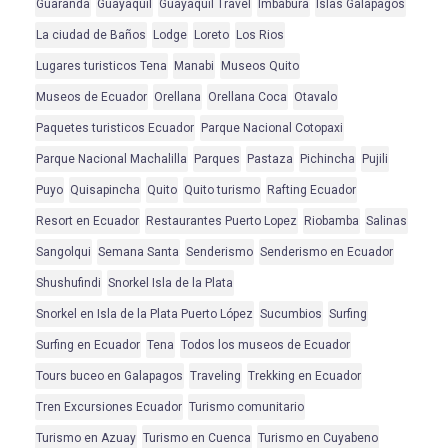
Guaranda
Guayaquil
Guayaquil Travel
Imbabura
Islas Galapagos
La ciudad de Baños
Lodge
Loreto
Los Rios
Lugares turisticos Tena
Manabi
Museos Quito
Museos de Ecuador
Orellana
Orellana Coca
Otavalo
Paquetes turisticos Ecuador
Parque Nacional Cotopaxi
Parque Nacional Machalilla
Parques
Pastaza
Pichincha
Pujili
Puyo
Quisapincha
Quito
Quito turismo
Rafting Ecuador
Resort en Ecuador
Restaurantes Puerto Lopez
Riobamba
Salinas
Sangolqui
Semana Santa
Senderismo
Senderismo en Ecuador
Shushufindi
Snorkel Isla de la Plata
Snorkel en Isla de la Plata Puerto López
Sucumbios
Surfing
Surfing en Ecuador
Tena
Todos los museos de Ecuador
Tours buceo en Galapagos
Traveling
Trekking en Ecuador
Tren Excursiones Ecuador
Turismo comunitario
Turismo en Azuay
Turismo en Cuenca
Turismo en Cuyabeno