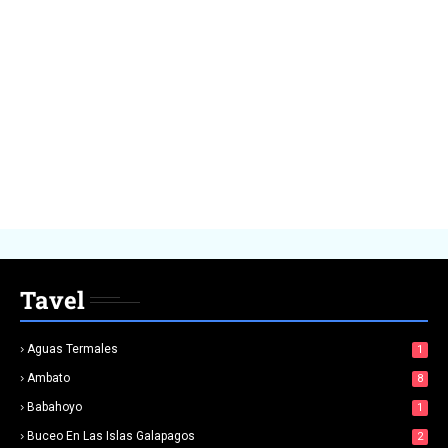
Tavel
Aguas Termales
1
Ambato
8
Babahoyo
1
Buceo En Las Islas Galapagos
2