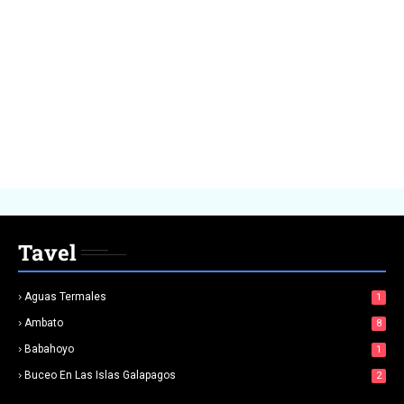
Tavel
Aguas Termales
1
Ambato
8
Babahoyo
1
Buceo En Las Islas Galapagos
2