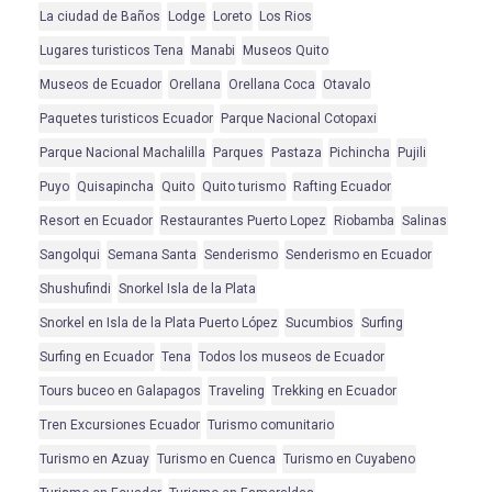
La ciudad de Baños
Lodge
Loreto
Los Rios
Lugares turisticos Tena
Manabi
Museos Quito
Museos de Ecuador
Orellana
Orellana Coca
Otavalo
Paquetes turisticos Ecuador
Parque Nacional Cotopaxi
Parque Nacional Machalilla
Parques
Pastaza
Pichincha
Pujili
Puyo
Quisapincha
Quito
Quito turismo
Rafting Ecuador
Resort en Ecuador
Restaurantes Puerto Lopez
Riobamba
Salinas
Sangolqui
Semana Santa
Senderismo
Senderismo en Ecuador
Shushufindi
Snorkel Isla de la Plata
Snorkel en Isla de la Plata Puerto López
Sucumbios
Surfing
Surfing en Ecuador
Tena
Todos los museos de Ecuador
Tours buceo en Galapagos
Traveling
Trekking en Ecuador
Tren Excursiones Ecuador
Turismo comunitario
Turismo en Azuay
Turismo en Cuenca
Turismo en Cuyabeno