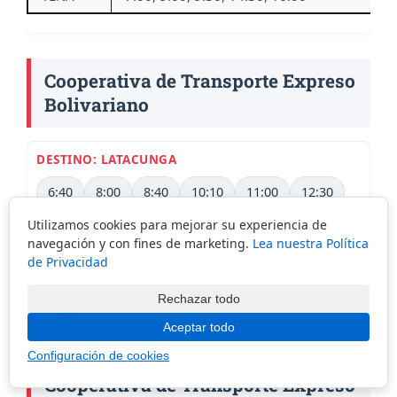
Cooperativa de Transporte Expreso
Bolivariano
DESTINO: LATACUNGA
6:40
8:00
8:40
10:10
11:00
12:30
13:10
14:30
15:00
15:20
16:00
Utilizamos cookies para mejorar su experiencia de
navegación y con fines de marketing.
Lea nuestra Política
17:30
18:20
19:20
20:20
21:00
de Privacidad
DESTINO: GUAYAQUIL
Rechazar todo
10:40
Aceptar todo
Configuración de cookies
Cooperativa de Transporte Expreso