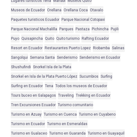
Lugares turisticos Tena
Manabi
Museos Quito
Museos de Ecuador
Orellana
Orellana Coca
Otavalo
Paquetes turisticos Ecuador
Parque Nacional Cotopaxi
Parque Nacional Machalilla
Parques
Pastaza
Pichincha
Pujili
Puyo
Quisapincha
Quito
Quito turismo
Rafting Ecuador
Resort en Ecuador
Restaurantes Puerto Lopez
Riobamba
Salinas
Sangolqui
Semana Santa
Senderismo
Senderismo en Ecuador
Shushufindi
Snorkel Isla de la Plata
Snorkel en Isla de la Plata Puerto López
Sucumbios
Surfing
Surfing en Ecuador
Tena
Todos los museos de Ecuador
Tours buceo en Galapagos
Traveling
Trekking en Ecuador
Tren Excursiones Ecuador
Turismo comunitario
Turismo en Azuay
Turismo en Cuenca
Turismo en Cuyabeno
Turismo en Ecuador
Turismo en Esmeraldas
Turismo en Gualaceo
Turismo en Guaranda
Turismo en Guayaquil