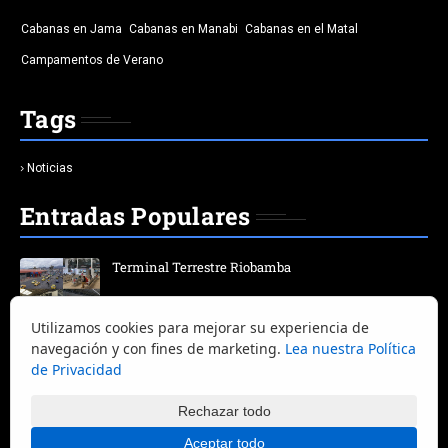
Cabanas en Jama
Cabanas en Manabi
Cabanas en el Matal
Campamentos de Verano
Tags
Noticias
Entradas Populares
Terminal Terrestre Riobamba
Utilizamos cookies para mejorar su experiencia de
25 Platos Típicos de Guayaquil | Guía Completa
navegación y con fines de marketing.
Lea nuestra Política
de Privacidad
Rechazar todo
Aceptar todo