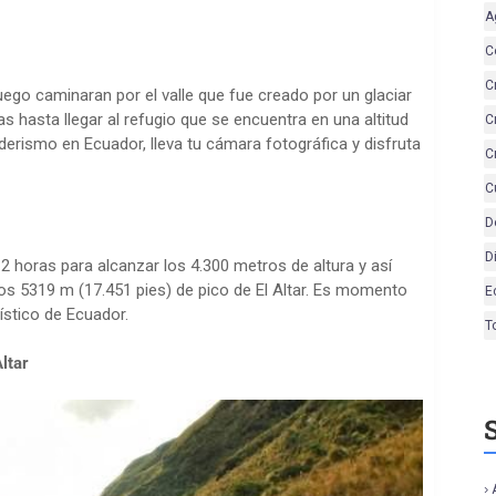
A
C
C
luego caminaran por el valle que fue creado por un glaciar
s hasta llegar al refugio que se encuentra en una altitud
C
derismo en Ecuador, lleva tu cámara fotográfica y disfruta
C
C
D
D
 2 horas para alcanzar los 4.300 metros de altura y así
 los 5319 m (17.451 pies) de pico de El Altar. Es momento
E
ístico de Ecuador.
T
ltar