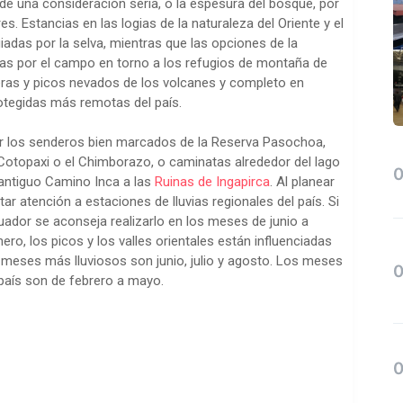
ud de una consideración seria, o la espesura del bosque, por
. Estancias en las logias de la naturaleza del Oriente y el
iadas por la selva, mientras que las opciones de la
tas por el campo en torno a los refugios de montaña de
eras y picos nevados de los volcanes y completo en
otegidas más remotas del país.
r los senderos bien marcados de la Reserva Pasochoa,
 Cotopaxi o el Chimborazo, o caminatas alrededor del lago
 antiguo Camino Inca a las
Ruinas de Ingapirca
. Al planear
r atención a estaciones de lluvias regionales del país. Si
cuador se aconseja realizarlo en los meses de junio a
ro, los picos y los valles orientales están influenciadas
s meses más lluviosos son junio, julio y agosto. Los meses
 país son de febrero a mayo.