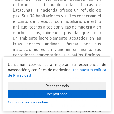
entorno rural tranquilo a las afueras de
Latacunga, la hacienda ofrece un refugio de
paz. Sus 34 habitaciones y suites conservan el
encanto de la época, con mobiliario de estilo
antiguo, techos altos con vigas de madera y, en
muchos casos, chimeneas privadas que crean
un ambiente increíblemente acogedor en las
frías noches andinas. Pasear por sus
instalaciones es un viaje en sí mismo: sus
corredores empedrados, sus patios floridos,
su magnífica capilla privada (una de las
Utilizamos cookies para mejorar su experiencia de
primeras en Ecuador) y sus extensos jardines
navegación y con fines de marketing.
Lea nuestra Política
invitan a la exploración y al descanso. La
de Privacidad
experiencia gastronómica en su restaurante es
de primer nivel, ofreciendo platos de la cocina
Rechazar todo
ecuatoriana e internacional en un comedor
señorial con vistas a los jardines. La hacienda
Aceptar todo
también ofrece actividades para conectar con
Configuración de cookies
la naturaleza y la cultura local, como
cabalgatas por los alrededores y visitas a