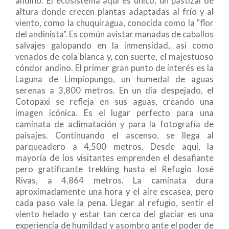
andino. El ecosistema aquí es único, un pastizal de
altura donde crecen plantas adaptadas al frío y al
viento, como la chuquiragua, conocida como la "flor
del andinista". Es común avistar manadas de caballos
salvajes galopando en la inmensidad, así como
venados de cola blanca y, con suerte, el majestuoso
cóndor andino. El primer gran punto de interés es la
Laguna de Limpiopungo, un humedal de aguas
serenas a 3,800 metros. En un día despejado, el
Cotopaxi se refleja en sus aguas, creando una
imagen icónica. Es el lugar perfecto para una
caminata de aclimatación y para la fotografía de
paisajes. Continuando el ascenso, se llega al
parqueadero a 4,500 metros. Desde aquí, la
mayoría de los visitantes emprenden el desafiante
pero gratificante trekking hasta el Refugio José
Rivas, a 4,864 metros. La caminata dura
aproximadamente una hora y el aire escasea, pero
cada paso vale la pena. Llegar al refugio, sentir el
viento helado y estar tan cerca del glaciar es una
experiencia de humildad y asombro ante el poder de