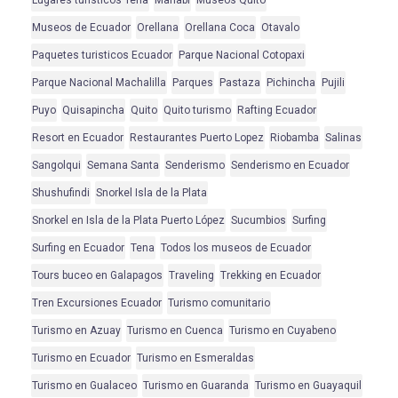
Lugares turisticos Tena
Manabi
Museos Quito
Museos de Ecuador
Orellana
Orellana Coca
Otavalo
Paquetes turisticos Ecuador
Parque Nacional Cotopaxi
Parque Nacional Machalilla
Parques
Pastaza
Pichincha
Pujili
Puyo
Quisapincha
Quito
Quito turismo
Rafting Ecuador
Resort en Ecuador
Restaurantes Puerto Lopez
Riobamba
Salinas
Sangolqui
Semana Santa
Senderismo
Senderismo en Ecuador
Shushufindi
Snorkel Isla de la Plata
Snorkel en Isla de la Plata Puerto López
Sucumbios
Surfing
Surfing en Ecuador
Tena
Todos los museos de Ecuador
Tours buceo en Galapagos
Traveling
Trekking en Ecuador
Tren Excursiones Ecuador
Turismo comunitario
Turismo en Azuay
Turismo en Cuenca
Turismo en Cuyabeno
Turismo en Ecuador
Turismo en Esmeraldas
Turismo en Gualaceo
Turismo en Guaranda
Turismo en Guayaquil