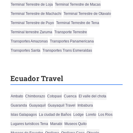
Terminal Terrestre de Loja
Terminal Terrestre de Macas
Terminal Terrestre de Machachi
Terminal Terrestre de Otavalo
Terminal Terrestre de Puyo
Terminal Terrestre de Tena
Terminal terrestre Zaruma
Transporte Terrestre
Transportes Amazonas
Transportes Panamericana
Transportes Santa
Transportes Trans Esmeraldas
Ecuador Travel
Ambato
Chimborazo
Cotopaxi
Cuenca
El valle del chota
Guaranda
Guayaquil
Guayaquil Travel
Imbabura
Islas Galapagos
La ciudad de Baños
Lodge
Loreto
Los Rios
Lugares turisticos Tena
Manabi
Museos Quito
Museos de Ecuador
Orellana
Orellana Coca
Otavalo