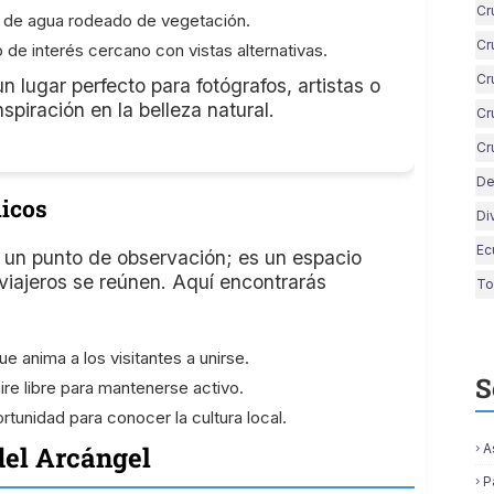
Cr
o de agua rodeado de vegetación.
Cr
o de interés cercano con vistas alternativas.
Cr
n lugar perfecto para fotógrafos, artistas o
piración en la belleza natural.
Cr
Cr
De
licos
Di
Ec
o un punto de observación; es un espacio
viajeros se reúnen. Aquí encontrarás
To
ue anima a los visitantes a unirse.
S
aire libre para mantenerse activo.
rtunidad para conocer la cultura local.
A
del Arcángel
P