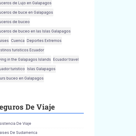
uceros de Lujo en Galapagos
uceros de buce en Galapagos
uceros de buceo
uceros de buceo en las Islas Galapagos
uises
Cuenca
Deportes Extremos
stinos turisticos Ecuador
ving in the Galapagos Islands
Ecuador travel
uador turistico
Islas Galapagos
urs buceo en Galapagos
eguros De Viaje
sistencia De Viaje
aises De Sudamerica