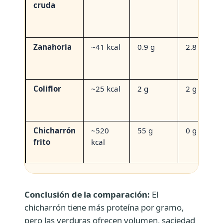
cruda
Zanahoria
~41 kcal
0.9 g
2.8 g
Coliflor
~25 kcal
2 g
2 g
Chicharrón
~520
55 g
0 g
frito
kcal
Conclusión de la comparación:
El
chicharrón tiene más proteína por gramo,
pero las verduras ofrecen volumen, saciedad