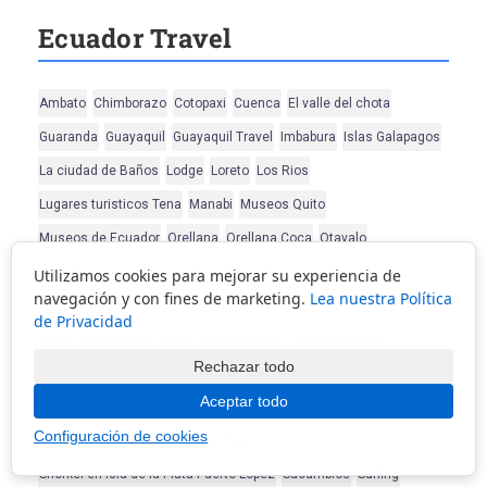
Ecuador Travel
Ambato
Chimborazo
Cotopaxi
Cuenca
El valle del chota
Guaranda
Guayaquil
Guayaquil Travel
Imbabura
Islas Galapagos
La ciudad de Baños
Lodge
Loreto
Los Rios
Lugares turisticos Tena
Manabi
Museos Quito
Museos de Ecuador
Orellana
Orellana Coca
Otavalo
Paquetes turisticos Ecuador
Parque Nacional Cotopaxi
Utilizamos cookies para mejorar su experiencia de
navegación y con fines de marketing.
Lea nuestra Política
Parque Nacional Machalilla
Parques
Pastaza
Pichincha
Pujili
de Privacidad
Puyo
Quisapincha
Quito
Quito turismo
Rafting Ecuador
Rechazar todo
Resort en Ecuador
Restaurantes Puerto Lopez
Riobamba
Salinas
Aceptar todo
Sangolqui
Semana Santa
Senderismo
Senderismo en Ecuador
Configuración de cookies
Shushufindi
Snorkel Isla de la Plata
Snorkel en Isla de la Plata Puerto López
Sucumbios
Surfing