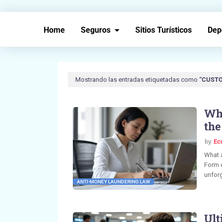
Home
Seguros
Sitios Turísticos
Dep
Mostrando las entradas etiquetadas como
CUSTO
Wha
the
Ecu
by
Ec
What a
Form o
unforg
ANTI-MONEY LAUNDERING LAW
Ult