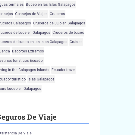
guas termales
Buceo en las Islas Galapagos
onsejos
Consejos de Viajes
Cruceros
ruceros Galapagos
Cruceros de Lujo en Galapagos
ruceros de buce en Galapagos
Cruceros de buceo
ruceros de buceo en las Islas Galapagos
Cruises
uenca
Deportes Extremos
estinos turisticos Ecuador
iving in the Galapagos Islands
Ecuador travel
cuador turistico
Islas Galapagos
ours buceo en Galapagos
Seguros De Viaje
Asistencia De Viaje