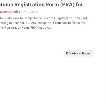
toms Registration Form (FRA) for
veling to Ecuador in 2025
uador Turístico
7/10/2025
ate Guide: How to Complete the Customs Registration Form (FRA)
aveling to Ecuador in 2025 Description : Learn how to fill out the
s Registration Form (FRA) for travel…
Entradas antiguas