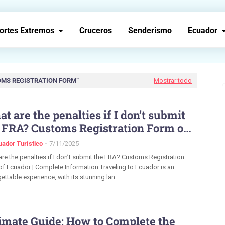
ortes Extremos
Cruceros
Senderismo
Ecuador
MS REGISTRATION FORM
Mostrar todo
t are the penalties if I don’t submit
 FRA? Customs Registration Form of
ador | Complete Information
uador Turístico
7/11/2025
re the penalties if I don’t submit the FRA? Customs Registration
f Ecuador | Complete Information Traveling to Ecuador is an
ettable experience, with its stunning lan…
imate Guide: How to Complete the