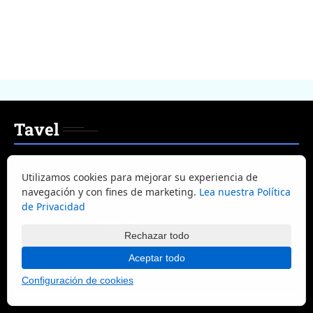
Tavel
Aguas Termales
1
Utilizamos cookies para mejorar su experiencia de
Ambato
8
navegación y con fines de marketing.
Lea nuestra Política
Babahoyo
1
de Privacidad
Buceo En Las Islas Galapagos
2
Rechazar todo
Aceptar todo
Turismo
Configuración de cookies