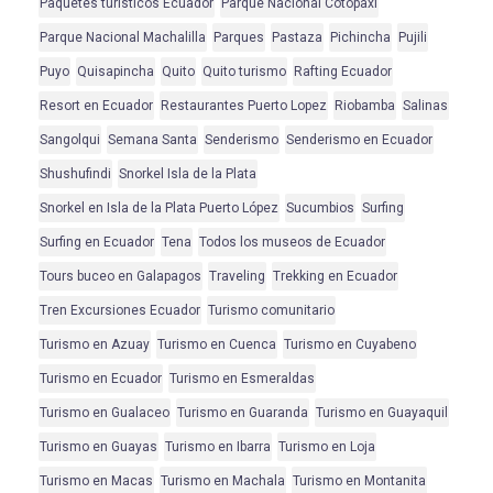
Paquetes turisticos Ecuador
Parque Nacional Cotopaxi
Parque Nacional Machalilla
Parques
Pastaza
Pichincha
Pujili
Puyo
Quisapincha
Quito
Quito turismo
Rafting Ecuador
Resort en Ecuador
Restaurantes Puerto Lopez
Riobamba
Salinas
Sangolqui
Semana Santa
Senderismo
Senderismo en Ecuador
Shushufindi
Snorkel Isla de la Plata
Snorkel en Isla de la Plata Puerto López
Sucumbios
Surfing
Surfing en Ecuador
Tena
Todos los museos de Ecuador
Tours buceo en Galapagos
Traveling
Trekking en Ecuador
Tren Excursiones Ecuador
Turismo comunitario
Turismo en Azuay
Turismo en Cuenca
Turismo en Cuyabeno
Turismo en Ecuador
Turismo en Esmeraldas
Turismo en Gualaceo
Turismo en Guaranda
Turismo en Guayaquil
Turismo en Guayas
Turismo en Ibarra
Turismo en Loja
Turismo en Macas
Turismo en Machala
Turismo en Montanita