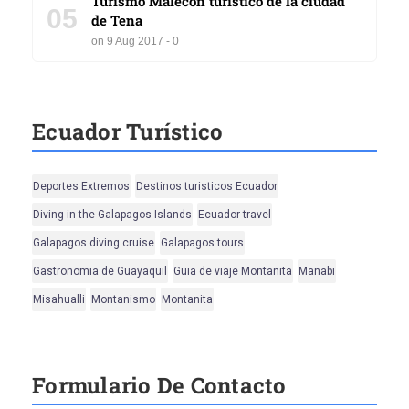
Turismo Malecón turístico de la ciudad
05
de Tena
on 9 Aug 2017 - 0
Ecuador Turístico
Deportes Extremos
Destinos turisticos Ecuador
Diving in the Galapagos Islands
Ecuador travel
Galapagos diving cruise
Galapagos tours
Gastronomia de Guayaquil
Guia de viaje Montanita
Manabi
Misahualli
Montanismo
Montanita
Formulario De Contacto