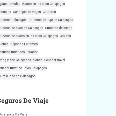
guas termales
Buceo en las Islas Galapagos
onsejos
Consejos de Viajes
Cruceros
ruceros Galapagos
Cruceros de Lujo en Galapagos
ruceros de buce en Galapagos
Cruceros de buceo
ruceros de buceo en las Islas Galapagos
Cruises
uenca
Deportes Extremos
estinos turisticos Ecuador
iving in the Galapagos Islands
Ecuador travel
cuador turistico
Islas Galapagos
ours buceo en Galapagos
Seguros De Viaje
Asistencia De Viaje