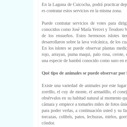
En la Laguna de Cuicocha, podrá practicar depor
es contratar estos servicios en la misma zona.
Puede contratar servicios de votes para dirig
conocidos como José María Yerovi y Teodoro Wo
de los ensueños. Estos hermosos islotes ti
desarrollaron sobre la lava volcánica, de los cua
En los islotes se puede observar plantas medic
rojo, arrayan, puma maqui, palo rosa, cerote
una especie de bambú conocido como suro en el 
Qué tipo de animales se puede observar por
Existe una variedad de animales por este lugar 
zorrillo, el cuy de monte, el armadillo, el con
obsérvalos en su habitad natural al momento qu
cámara y empiece a tomarles miles de fotos única
para poder verlas, a continuación usted y su fam
torcazas, colibrís, patos, lechuzas, mirlos, gor
cóndor.