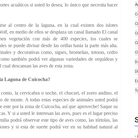
tes acuáticos si usted lo desea, lo único que necesita hacer
A
C
C
irse al centro de la laguna, en la cual existen dos islotes
lf, en medio de ellos se desplaza un canal llamado El canal
C
enen vegetación con más de 400 especies, los cuales se
C
les se puede divisar desde las orillas hasta la parte más alta.
inales y decorativas como, sigses, bromelias, totoras, cedro
C
, como también podrá ver algunas variedades de orquídeas y
D
cual descansan las aves de esta zona.
D
 la Laguna de Cuicocha?
E
T
como, la cervicabra o soche, el chucuri, el zorro andino, el
ejo de monte. A todas estas especies de animales usted podrá
e este por la zona de Cuicocha, así que aproveche! Saque su
s. Y si a usted le interesan las aves, pues es el lugar preciso
ilia podrá observar este tipo de aves como, las tórtolas, las
riones y si esta de suerte podrá ver en su habitad natural al