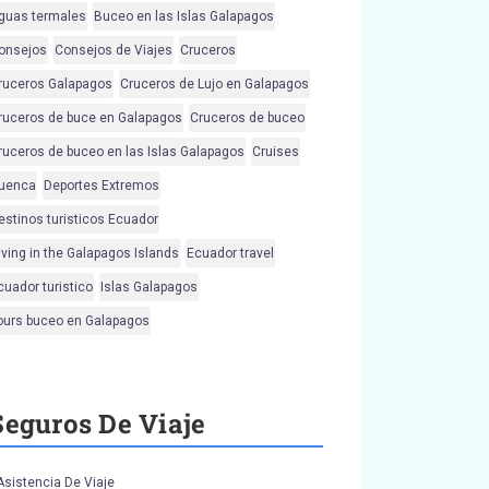
guas termales
Buceo en las Islas Galapagos
onsejos
Consejos de Viajes
Cruceros
ruceros Galapagos
Cruceros de Lujo en Galapagos
ruceros de buce en Galapagos
Cruceros de buceo
ruceros de buceo en las Islas Galapagos
Cruises
uenca
Deportes Extremos
estinos turisticos Ecuador
iving in the Galapagos Islands
Ecuador travel
cuador turistico
Islas Galapagos
ours buceo en Galapagos
Seguros De Viaje
Asistencia De Viaje