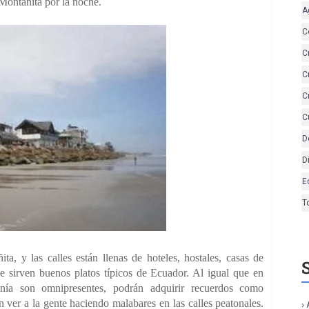
Montañita por la noche.
A
C
C
C
C
C
D
D
E
T
ta, y las calles están llenas de hoteles, hostales, casas de
e sirven buenos platos típicos de Ecuador. Al igual que en
sanía son omnipresentes, podrán adquirir recuerdos como
 ver a la gente haciendo malabares en las calles peatonales.