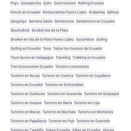
Puyo
Quisapincha
Quito
Quito turismo
Rafting Ecuador
Resort en Ecuador
Restaurantes Puerto Lopez
Riobamba
Salinas
Sangolqui
Semana Santa
Senderismo
Senderismo en Ecuador
Shushufindi
Snorkel Isla de la Plata
Snorkel en Isla de la Plata Puerto López
Sucumbios
Surfing
Surfing en Ecuador
Tena
Todos los museos de Ecuador
Tours buceo en Galapagos
Traveling
Trekking en Ecuador
Tren Excursiones Ecuador
Turismo comunitario
Turismo en Azuay
Turismo en Cuenca
Turismo en Cuyabeno
Turismo en Ecuador
Turismo en Esmeraldas
Turismo en Gualaceo
Turismo en Guaranda
Turismo en Guayaquil
Turismo en Guayas
Turismo en Ibarra
Turismo en Loja
Turismo en Macas
Turismo en Machala
Turismo en Montanita
Turismo en Papallacta
Turismo en Pujii
Turismo en Quevedo
Turismo en Zapotillo
Viajes Ecuador
Villas en Ecuador
Vinces